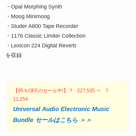
・Opal Morphing Synth
・Moog Minimoog
・Studer A800 Tape Recorder
・1176 Classic Limiter Collection
・Lexicon 224 Digital Reverb
を収録
【95％OFFのセール中!】 ? 227,535 ⇒ ?
11,254
Universal Audio Electronic Music
Bundle セールはこちら ＞＞