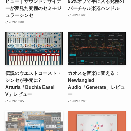
ビュー｜サウンドデザイナ
95%オフで手に入る究極の
ーが夢見た究極のセミモジ
バーチャル楽器バンドル
ュラーシンセ
2026/06/20
2026/03/01
伝説のウエストコースト・
カオスを音楽に変える：
シンセが手元に?
Newfangled
Arturia「Buchla Easel
Audio「Generate」レビュ
V」レビュー
ー
2026/02/27
2026/02/26