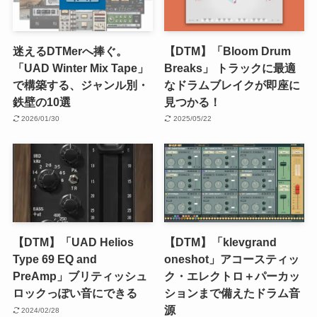
迷えるDTMerへ捧ぐ。
【DTM】「Bloom Drum
「UAD Winter Mix Tape」
Breaks」 トラックに最適
で構築する、ジャンル別・
なドラムブレイクが即座に
鉄壁の10選
見つかる！
2026/01/30
2025/05/22
【DTM】「UAD Helios
【DTM】「klevgrand
Type 69 EQ and
oneshot」アコースティッ
PreAmp」ブリティッシュ
ク・エレクトロ＋パーカッ
ロックっぽい音にできる
ションまで備えたドラム音
源
2024/02/28