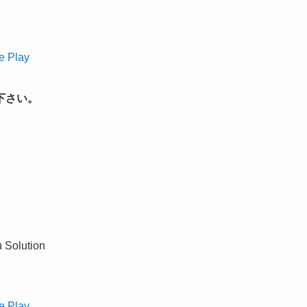
 Play
下さい。
 Solution
 Play