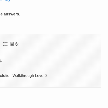
he answers.
目次
答
olution Walkthrough Level 2