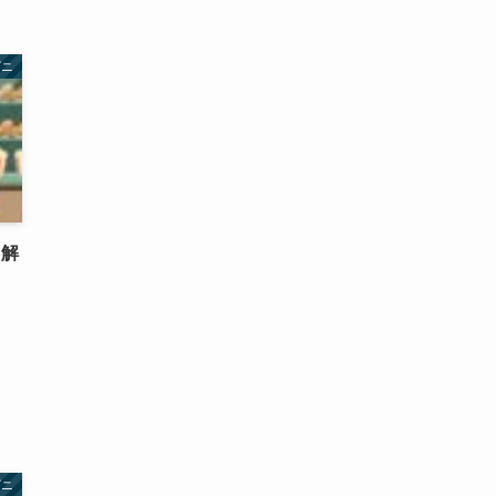
ビニ
・解
ビニ