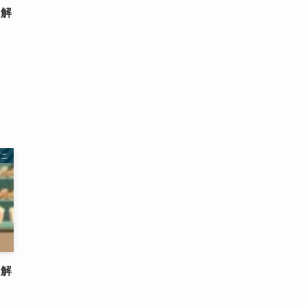
・解
ビニ
・解