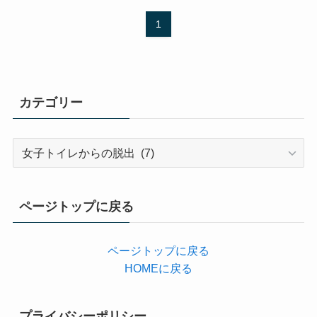
1
カテゴリー
カ
テ
ゴ
リ
ページトップに戻る
ー
ページトップに戻る
HOMEに戻る
プライバシーポリシー