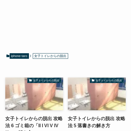
iphone-taro
女子トイレからの脱出
女子トイレからの脱出
女子トイレからの脱出
女子トイレからの脱出 攻略
女子トイレからの脱出 攻略
法 6 ゴミ箱の「II I VI V IV
法 5 落書きの解き方