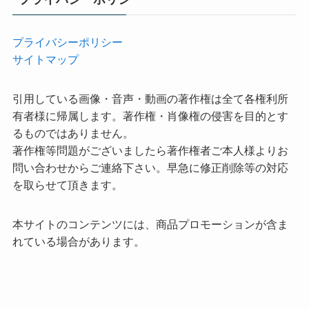
プライバシーポリシー
サイトマップ
引用している画像・音声・動画の著作権は全て各権利所
有者様に帰属します。著作権・肖像権の侵害を目的とす
るものではありません。
著作権等問題がございましたら著作権者ご本人様よりお
問い合わせからご連絡下さい。早急に修正削除等の対応
を取らせて頂きます。
本サイトのコンテンツには、商品プロモーションが含ま
れている場合があります。