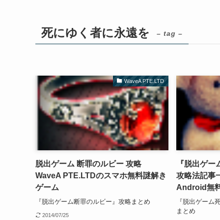
死にゆく者に永遠を
– tag –
WaveA PTE.LTD
脱出ゲーム 断罪のルビー 攻略
『脱出ゲー
WaveA PTE.LTDのスマホ無料謎解き
攻略法記事一覧
ゲーム
Androi
『脱出ゲーム断罪のルビー』攻略まとめ
『脱出ゲーム
まとめ
2014/07/25