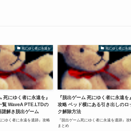
死にゆく者に永遠を
死にゆく者に永
ム 死にゆく者に永遠を』
『脱出ゲーム 死にゆく者に永遠を
 WaveA PTE.LTDの
攻略 ベッド横にある引き出しのロ
d無料謎解き脱出ゲーム
ク解除方法
死にゆく者に永遠を遺跡』攻略
『脱出ゲーム死にゆく者に永遠を遺跡』攻
まとめ