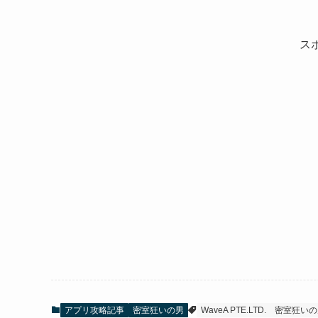
ス
アプリ攻略記事
密室狂いの男
WaveA PTE.LTD.
密室狂いの