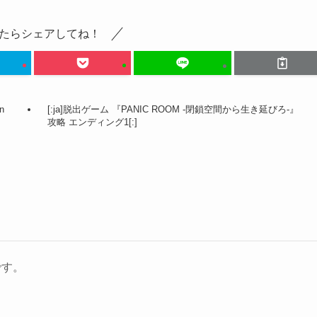
たらシェアしてね！
n
[:ja]脱出ゲーム 『PANIC ROOM -閉鎖空間から生き延びろ-』
攻略 エンディング1[:]
です。