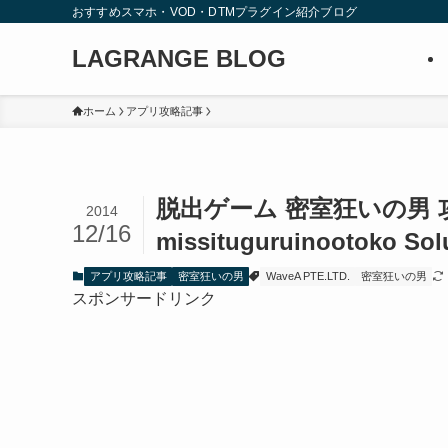
おすすめスマホ・VOD・DTMプラグイン紹介ブログ
LAGRANGE BLOG
ホーム
アプリ攻略記事
脱出ゲーム 密室狂いの男 
2014
12/16
missituguruinootoko Solu
アプリ攻略記事
密室狂いの男
WaveA PTE.LTD.
密室狂いの男
スポンサードリンク