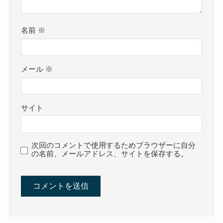
名前
※
メール
※
サイト
次回のコメントで使用するためブラウザーに自分
の名前、メールアドレス、サイトを保存する。