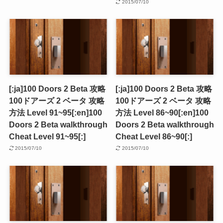
2015/07/10
[:ja]100 Doors 2 Beta 攻略
[:ja]100 Doors 2 Beta 攻略
100ドアーズ 2 ベータ 攻略
100ドアーズ 2 ベータ 攻略
方法 Level 91~95[:en]100
方法 Level 86~90[:en]100
Doors 2 Beta walkthrough
Doors 2 Beta walkthrough
Cheat Level 91~95[:]
Cheat Level 86~90[:]
2015/07/10
2015/07/10