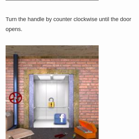
Turn the handle by counter clockwise until the door
opens.