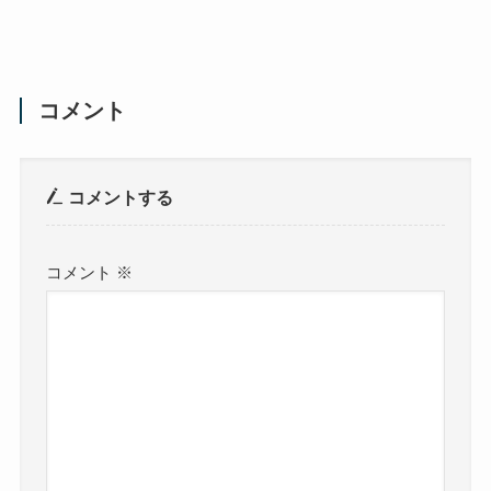
コメント
コメントする
コメント
※