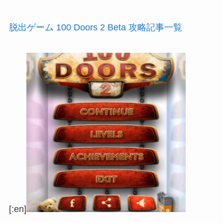
脱出ゲーム 100 Doors 2 Beta 攻略記事一覧
[:en]