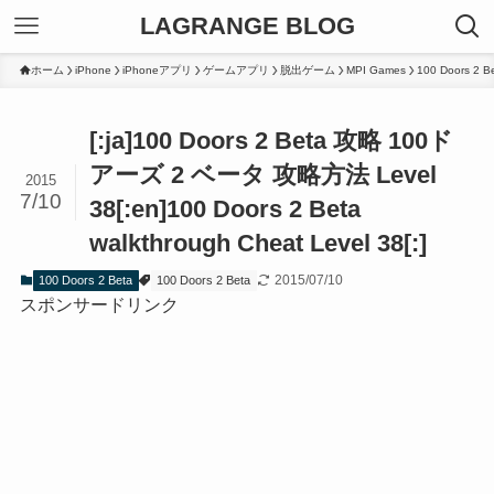
LAGRANGE BLOG
ホーム
iPhone
iPhoneアプリ
ゲームアプリ
脱出ゲーム
MPI Games
100 Doors 2 B
[:ja]100 Doors 2 Beta 攻略 100ド
アーズ 2 ベータ 攻略方法 Level
2015
7/10
38[:en]100 Doors 2 Beta
walkthrough Cheat Level 38[:]
2015/07/10
100 Doors 2 Beta
100 Doors 2 Beta
スポンサードリンク