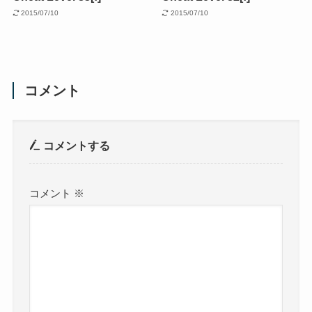
2015/07/10
2015/07/10
コメント
コメントする
コメント
※