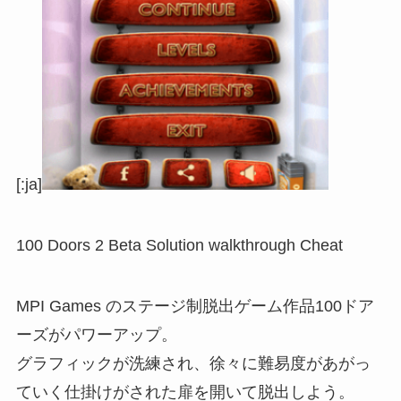
[:ja]
100 Doors 2 Beta Solution walkthrough Cheat
MPI Games のステージ制脱出ゲーム作品100ドア
ーズがパワーアップ。
グラフィックが洗練され、徐々に難易度があがっ
ていく仕掛けがされた扉を開いて脱出しよう。