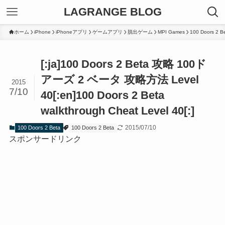
LAGRANGE BLOG
ホーム
iPhone
iPhoneアプリ
ゲームアプリ
脱出ゲーム
MPI Games
100 Doors 2 B
[:ja]100 Doors 2 Beta 攻略 100ド
アーズ 2 ベータ 攻略方法 Level
2015
7/10
40[:en]100 Doors 2 Beta
walkthrough Cheat Level 40[:]
2015/07/10
100 Doors 2 Beta
100 Doors 2 Beta
スポンサードリンク