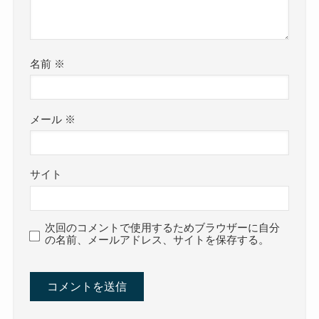
名前
※
メール
※
サイト
次回のコメントで使用するためブラウザーに自分
の名前、メールアドレス、サイトを保存する。