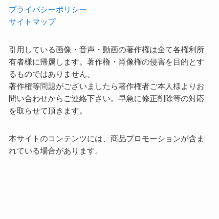
プライバシーポリシー
サイトマップ
引用している画像・音声・動画の著作権は全て各権利所
有者様に帰属します。著作権・肖像権の侵害を目的とす
るものではありません。
著作権等問題がございましたら著作権者ご本人様よりお
問い合わせからご連絡下さい。早急に修正削除等の対応
を取らせて頂きます。
本サイトのコンテンツには、商品プロモーションが含ま
れている場合があります。