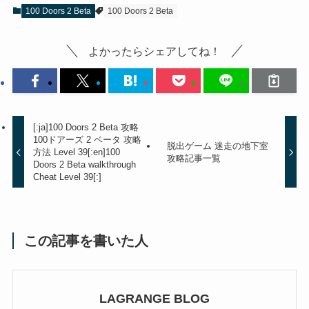
100 Doors 2 Beta
100 Doors 2 Beta
よかったらシェアしてね！
[:ja]100 Doors 2 Beta 攻略
100ドアーズ 2 ベータ 攻略
脱出ゲーム 迷走の地下室
方法 Level 39[:en]100
攻略記事一覧
Doors 2 Beta walkthrough
Cheat Level 39[:]
この記事を書いた人
LAGRANGE BLOG