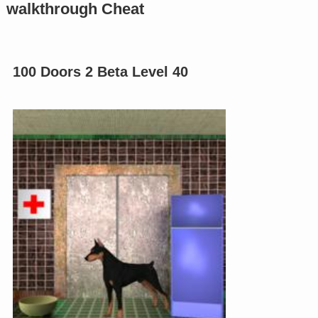
walkthrough Cheat
100 Doors 2 Beta Level 40