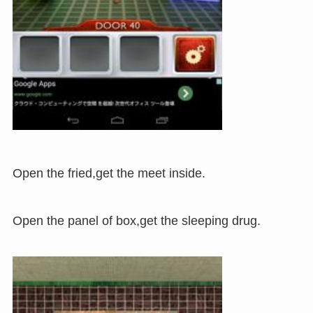
Open the fried,get the meet inside.
Open the panel of box,get the sleeping drug.