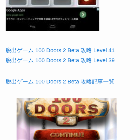
脱出ゲーム 100 Doors 2 Beta 攻略 Level 41
脱出ゲーム 100 Doors 2 Beta 攻略 Level 39
脱出ゲーム 100 Doors 2 Beta 攻略記事一覧