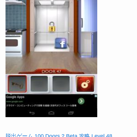
脱出ゲーム 100 Doors 2 Beta 攻略 Level 48