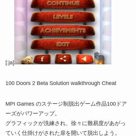
[:ja]
100 Doors 2 Beta Solution walkthrough Cheat
MPI Games のステージ制脱出ゲーム作品100ドア
ーズがパワーアップ。
グラフィックが洗練され、徐々に難易度があがっ
ていく仕掛けがされた扉を開いて脱出しよう。