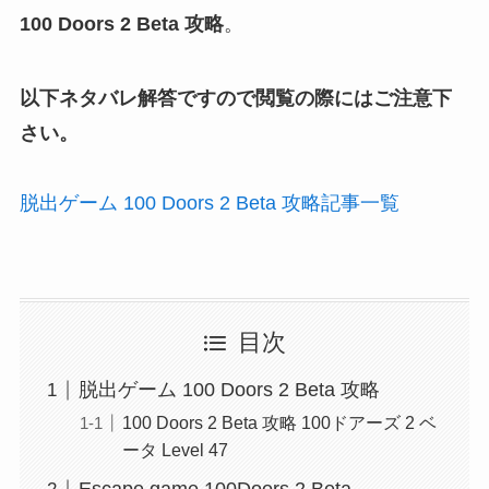
100 Doors 2 Beta 攻略
。
以下ネタバレ解答ですので閲覧の際にはご注意下
さい。
脱出ゲーム 100 Doors 2 Beta 攻略記事一覧
目次
脱出ゲーム 100 Doors 2 Beta 攻略
100 Doors 2 Beta 攻略 100ドアーズ 2 ベ
ータ Level 47