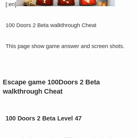
[:en]
100 Doors 2 Beta walkthrough Cheat
This page show game answer and screen shots.
Escape game 100Doors 2 Beta
walkthrough Cheat
100 Doors 2 Beta Level 47