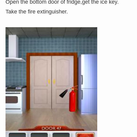
Open the bottom door of fridge,get the ice key.
Take the fire extinguisher.