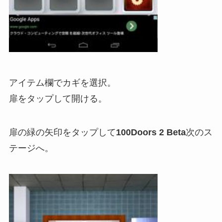
アイテム欄でカギを選択。
扉をタップして開ける。
扉の緑の矢印をタップして
100Doors 2 Beta
次のス
テージへ。