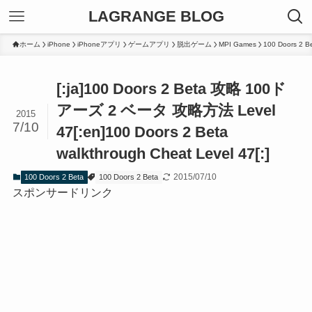
LAGRANGE BLOG
ホーム
iPhone
iPhoneアプリ
ゲームアプリ
脱出ゲーム
MPI Games
100 Doors 2 B
[:ja]100 Doors 2 Beta 攻略 100ド
アーズ 2 ベータ 攻略方法 Level
2015
7/10
47[:en]100 Doors 2 Beta
walkthrough Cheat Level 47[:]
2015/07/10
100 Doors 2 Beta
100 Doors 2 Beta
スポンサードリンク