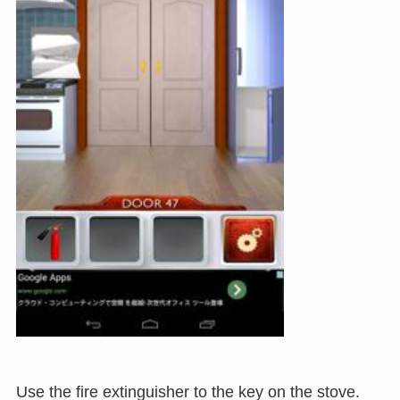
Use the fire extinguisher to the key on the stove.