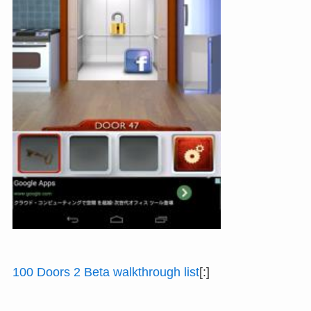
100 Doors 2 Beta walkthrough list
[:]