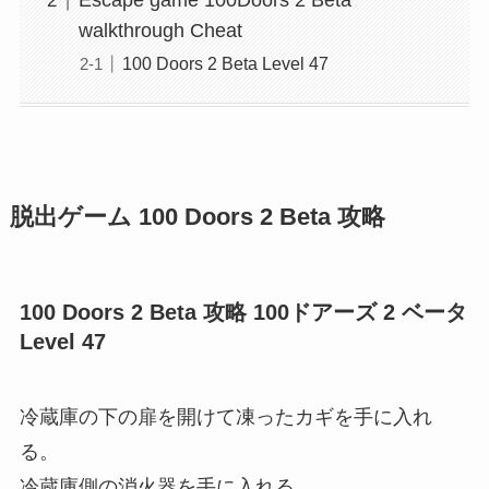
Escape game 100Doors 2 Beta
walkthrough Cheat
100 Doors 2 Beta Level 47
脱出ゲーム 100 Doors 2 Beta 攻略
100 Doors 2 Beta 攻略 100ドアーズ 2 ベータ
Level 47
冷蔵庫の下の扉を開けて凍ったカギを手に入れ
る。
冷蔵庫側の消火器を手に入れる。