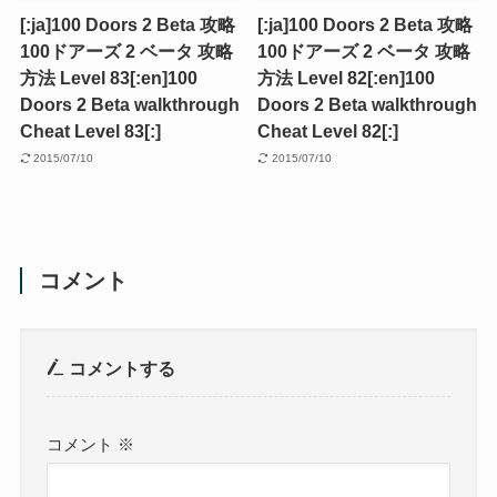
[:ja]100 Doors 2 Beta 攻略
[:ja]100 Doors 2 Beta 攻略
100ドアーズ 2 ベータ 攻略
100ドアーズ 2 ベータ 攻略
方法 Level 83[:en]100
方法 Level 82[:en]100
Doors 2 Beta walkthrough
Doors 2 Beta walkthrough
Cheat Level 83[:]
Cheat Level 82[:]
2015/07/10
2015/07/10
コメント
コメントする
コメント
※