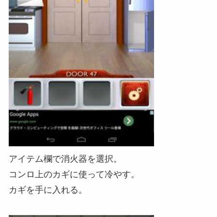
アイテム欄で消火器を選択。
コンロ上のカギに使って冷やす。
カギを手に入れる。