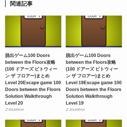
関連記事
脱出ゲーム100 Doors
脱出ゲーム100 Doors
between the Floors攻略
between the Floors攻略
(100 ドアーズ ビトウィー
(100 ドアーズ ビトウィー
ン ザ フロアー)まとめ
ン ザ フロアー)まとめ
Level 20
Escape game 100
Level 19
Escape game 100
Doors between the Floors
Doors between the Floors
Solution Walkthrough
Solution Walkthrough
Level 20
Level 19
2013/05/14
2013/05/14