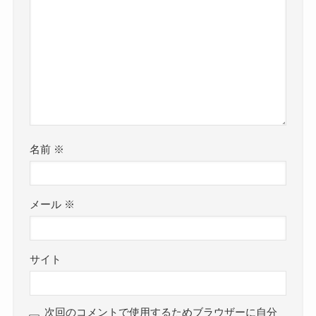
名前
※
メール
※
サイト
次回のコメントで使用するためブラウザーに自分