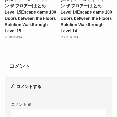
ン ザ フロアー)まとめ
ン ザ フロアー)まとめ
Level 15
Escape game 100
Level 14
Escape game 100
Doors between the Floors
Doors between the Floors
Solution Walkthrough
Solution Walkthrough
Level 15
Level 14
2013/03/14
2013/03/14
コメント
コメントする
コメント
※