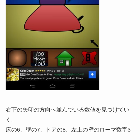
右下の矢印の方向へ並んでいる数値を見つけてい
く。
床の6、壁の7、ドアの8、左上の壁のローマ数字3