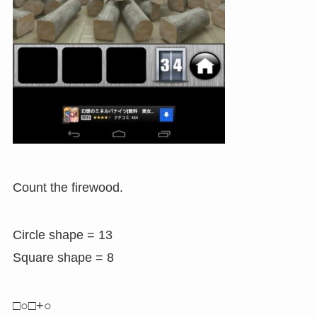
Count the firewood.
Circle shape = 13
Square shape = 8
□○□+○