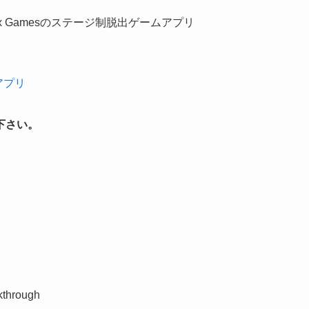
x Gamesのステージ制脱出ゲームアプリ
d アプリ
下さい。
kthrough