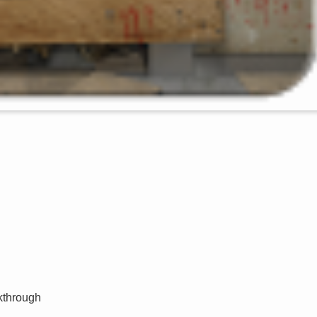
kthrough