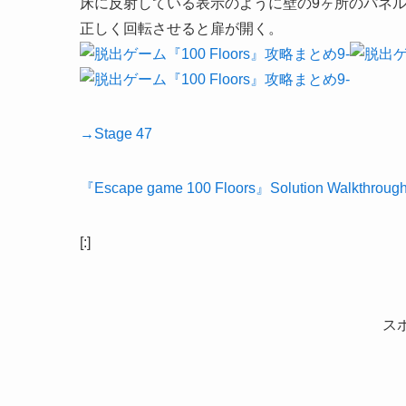
床に反射している表示のように壁の9ヶ所のパネ
正しく回転させると扉が開く。
→Stage 47
『Escape game 100 Floors』Solution Walkthroug
[:]
ス