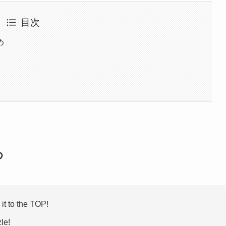
目次
め
め
it to the TOP!
le!