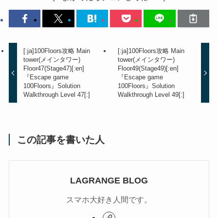
[:ja]100Floors攻略 Main
[:ja]100Floors攻略 Main
tower(メインタワー)
tower(メインタワー)
Floor47(Stage47)[:en]
Floor49(Stage49)[:en]
『Escape game
『Escape game
100Floors』Solution
100Floors』Solution
Walkthrough Level 47[:]
Walkthrough Level 49[:]
この記事を書いた人
LAGRANGE BLOG
スマホ大好き人間です。