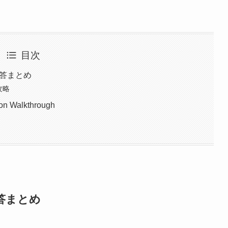
目次
・解答まとめ
 攻略
on Walkthrough
解答まとめ