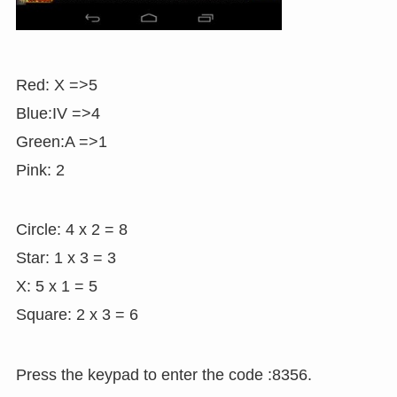
Red: X =>5
Blue:IV =>4
Green:A =>1
Pink: 2
Circle: 4 x 2 = 8
Star: 1 x 3 = 3
X: 5 x 1 = 5
Square: 2 x 3 = 6
Press the keypad to enter the code :8356.