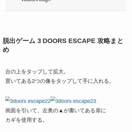
脱出ゲーム 3 DOORS ESCAPE 攻略まと
め
台の上をタップして拡大。
置いてある2つの像をタップして手に入れる。
画面を引いて、左奥の▲が書いてある扉に
カギを使用する。