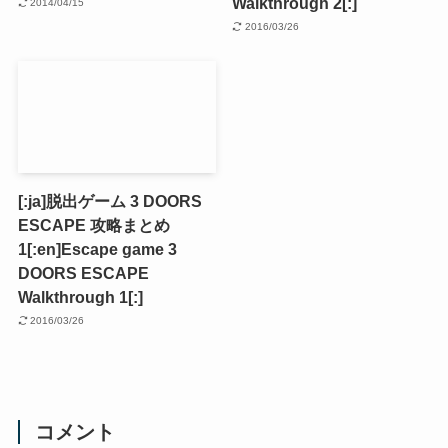
Walkthrough 2[:]
2014/04/15
2016/03/26
[:ja]脱出ゲーム 3 DOORS
ESCAPE 攻略まとめ
1[:en]Escape game 3
DOORS ESCAPE
Walkthrough 1[:]
2016/03/26
コメント