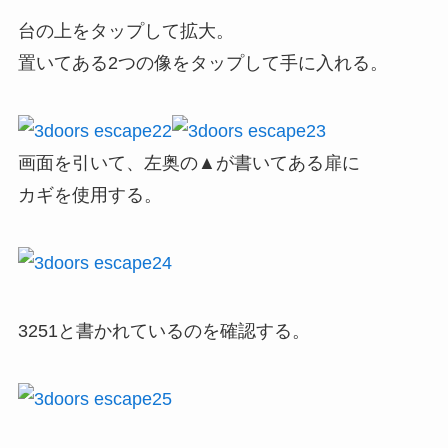
台の上をタップして拡大。
置いてある2つの像をタップして手に入れる。
画面を引いて、左奥の▲が書いてある扉に
カギを使用する。
3251と書かれているのを確認する。