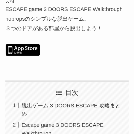
ESCAPE game 3 DOORS ESCAPE Walkthrough
nopropsのシンプルな脱出ゲーム。
３つのドアがある部屋から脱出しよう！
目次
脱出ゲーム 3 DOORS ESCAPE 攻略まと
め
Escape game 3 DOORS ESCAPE
Walkthrough