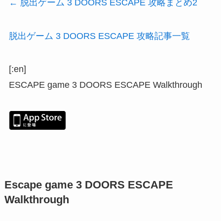
← 脱出ゲーム 3 DOORS ESCAPE 攻略まとめ2
脱出ゲーム 3 DOORS ESCAPE 攻略記事一覧
[:en]
ESCAPE game 3 DOORS ESCAPE Walkthrough
Escape game 3 DOORS ESCAPE
Walkthrough