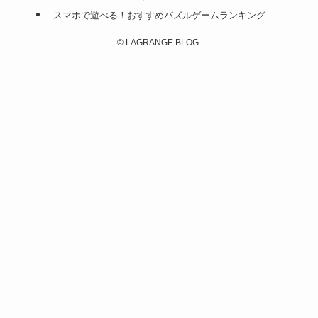
スマホで遊べる！おすすめパズルゲームランキング
©
LAGRANGE BLOG.