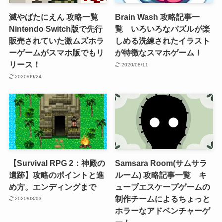
滅やばたにえん 攻略一覧
Brain Wash 攻略記事一
Nintendo Switch版で先行
覧 いろいろなパズルが楽
販売されていた激ムズホラ
しめる洗練されたイラスト
ーゲームがスマホ版でもリ
が特徴なスマホゲーム！
リース！
2020/08/11
2020/09/24
【Survival RPG 2：神殿の
Samsara Room(サムサラ
遺跡】攻略のポイントと進
ルーム) 攻略記事一覧 キ
め方。エンディングまで
ューブエスケープゲームの
制作チームによるちょっと
2020/08/03
ホラーなアドベンチャーゲ