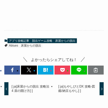
アプリ攻略記事
脱出ゲーム攻略
床屋からの脱出
Ablues
床屋からの脱出
よかったらシェアしてね！
[:ja]床屋からの脱出 攻略法
[:ja]もやしびとDX 攻略-図
4 扉の開け方[:]
鑑/納豆もやし[:]