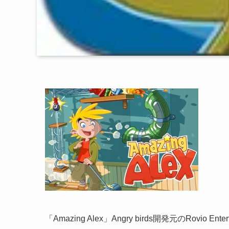
「Amazing Alex」Angry birds開発元のRovio