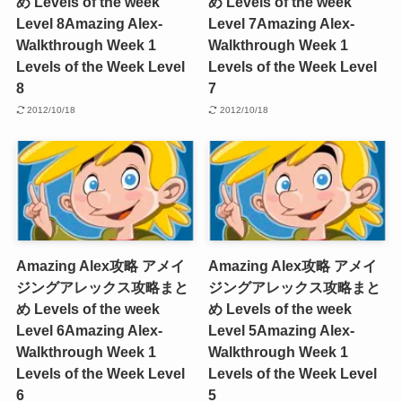
め Levels of the week
め Levels of the week
Level 8
Amazing Alex-
Level 7
Amazing Alex-
Walkthrough Week 1
Walkthrough Week 1
Levels of the Week Level
Levels of the Week Level
8
7
2012/10/18
2012/10/18
Amazing Alex攻略 アメイ
Amazing Alex攻略 アメイ
ジングアレックス攻略まと
ジングアレックス攻略まと
め Levels of the week
め Levels of the week
Level 6
Amazing Alex-
Level 5
Amazing Alex-
Walkthrough Week 1
Walkthrough Week 1
Levels of the Week Level
Levels of the Week Level
6
5