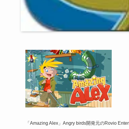
「Amazing Alex」Angry birds開発元のRovio