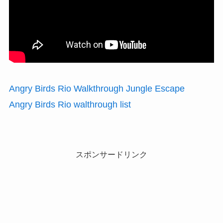
Angry Birds Rio Walkthrough Jungle Escape
Angry Birds Rio walthrough list
スポンサードリンク