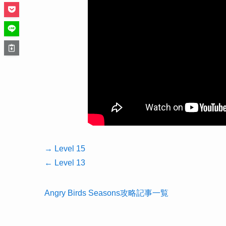
→ Level 15
← Level 13
Angry Birds Seasons攻略記事一覧