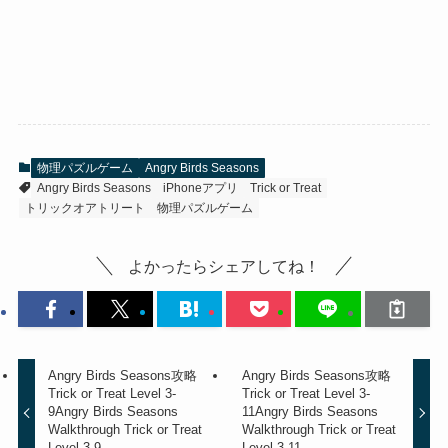
物理パズルゲーム
Angry Birds Seasons
Angry Birds Seasons
iPhoneアプリ
Trick or Treat
トリックオアトリート
物理パズルゲーム
よかったらシェアしてね！
Angry Birds Seasons攻略
Angry Birds Seasons攻略
Trick or Treat Level 3-
Trick or Treat Level 3-
9
Angry Birds Seasons
11
Angry Birds Seasons
Walkthrough Trick or Treat
Walkthrough Trick or Treat
Level 3-9
Level 3-11