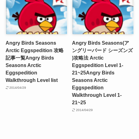
Angry Birds Seasons
Angry Birds Seasons(ア
Arctic Eggspedition 攻略
ングリーバード シーズンズ
記事一覧
Angry Birds
)攻略法 Arctic
Seasons Arctic
Eggspedition Level 1-
Eggspedition
21~25
Angry Birds
Walkthrough Level list
Seasons Arctic
Eggspedition
2014/04/29
Walkthrough Level 1-
21~25
2014/04/29