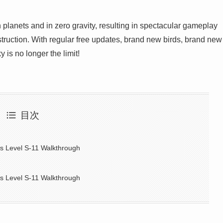
n planets and in zero gravity, resulting in spectacular gameplay
truction. With regular free updates, brand new birds, brand new
 is no longer the limit!
目次
s Level S-11 Walkthrough
s Level S-11 Walkthrough