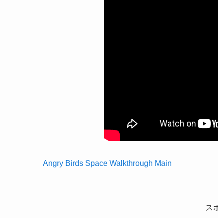
Angry Birds Space Walkthrough Main
ス