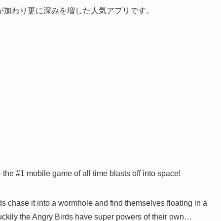
が加わり更に深みを増した人気アプリです。
mobile game of all time blasts off into space!
ds chase it into a wormhole and find themselves floating in a
ckily the Angry Birds have super powers of their own…