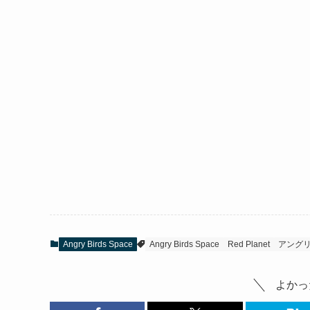
Angry Birds Space
Angry Birds Space
Red Planet
アングリ
よかっ