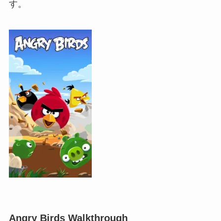
す。
Angry Birds Walkthrough