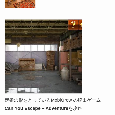
定番の形をとっているMobiGrow の脱出ゲーム
Can You Escape – Adventure
を攻略