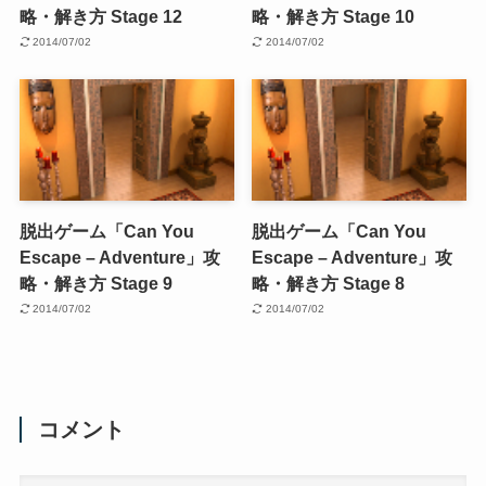
略・解き方 Stage 12
略・解き方 Stage 10
2014/07/02
2014/07/02
脱出ゲーム「Can You
脱出ゲーム「Can You
Escape – Adventure」攻
Escape – Adventure」攻
略・解き方 Stage 9
略・解き方 Stage 8
2014/07/02
2014/07/02
コメント