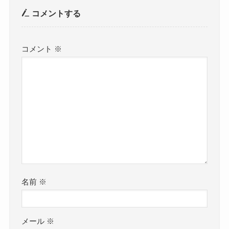
コメントする
コメント
※
名前
※
メール
※