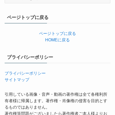
テ
ゴ
リ
ページトップに戻る
ー
ページトップに戻る
HOMEに戻る
プライバシーポリシー
プライバシーポリシー
サイトマップ
引用している画像・音声・動画の著作権は全て各権利所
有者様に帰属します。著作権・肖像権の侵害を目的とす
るものではありません。
著作権等問題がございましたら著作権者ご本人様よりお