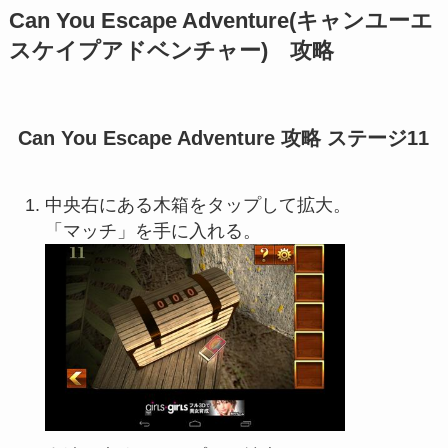
Can You Escape Adventure(キャンユーエ
スケイプアドベンチャー) 攻略
Can You Escape Adventure 攻略 ステージ11
中央右にある木箱をタップして拡大。
「マッチ」を手に入れる。