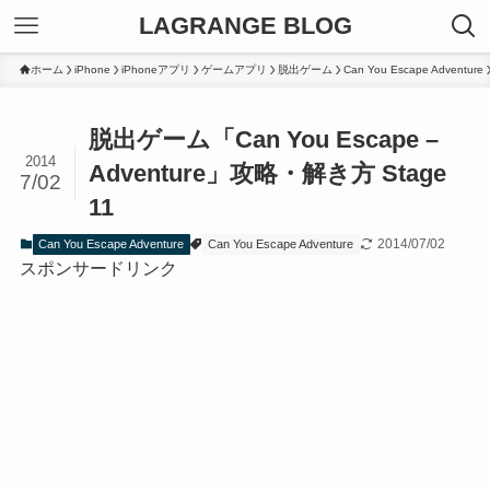
LAGRANGE BLOG
ホーム
iPhone
iPhoneアプリ
ゲームアプリ
脱出ゲーム
Can You Escape Adventure
脱出ゲーム「Can You Escape –
2014
Adventure」攻略・解き方 Stage
7/02
11
2014/07/02
Can You Escape Adventure
Can You Escape Adventure
スポンサードリンク