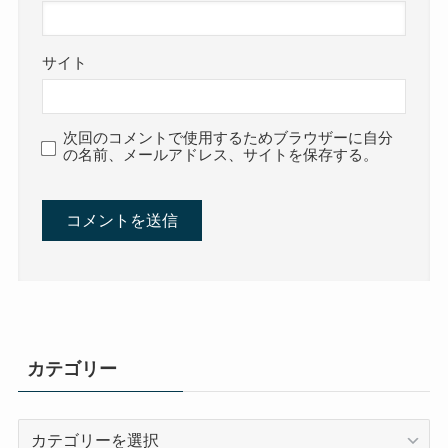
サイト
次回のコメントで使用するためブラウザーに自分
の名前、メールアドレス、サイトを保存する。
カテゴリー
カ