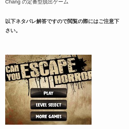
Chang の定番型脱出ゲーム
以下ネタバレ解答ですので閲覧の際にはご注意下
さい。