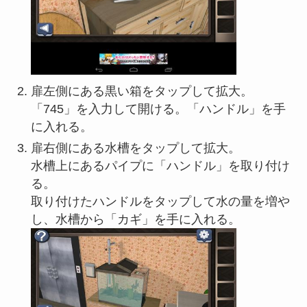
扉左側にある黒い箱をタップして拡大。
「745」を入力して開ける。「ハンドル」を手
に入れる。
扉右側にある水槽をタップして拡大。
水槽上にあるパイプに「ハンドル」を取り付け
る。
取り付けたハンドルをタップして水の量を増や
し、水槽から「カギ」を手に入れる。