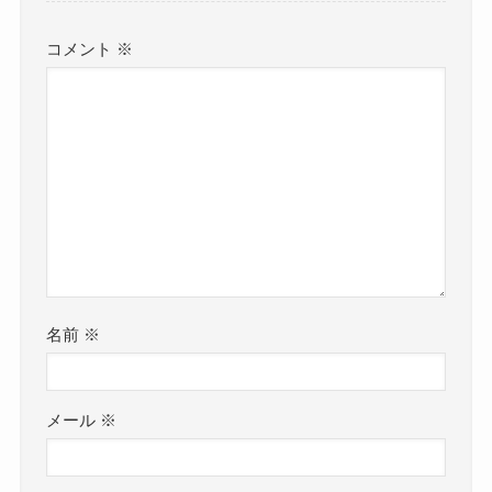
コメント
※
名前
※
メール
※