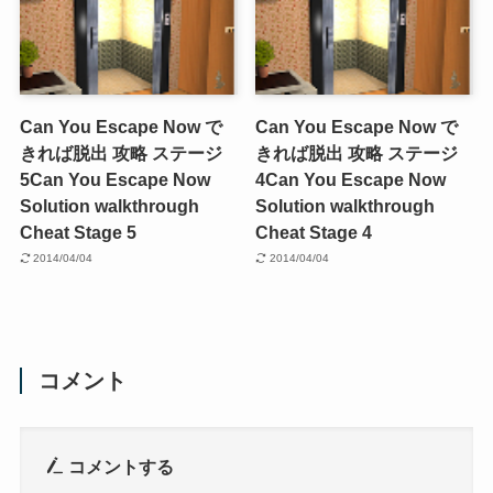
Can You Escape Now で
Can You Escape Now で
きれば脱出 攻略 ステージ
きれば脱出 攻略 ステージ
5
Can You Escape Now
4
Can You Escape Now
Solution walkthrough
Solution walkthrough
Cheat Stage 5
Cheat Stage 4
2014/04/04
2014/04/04
コメント
コメントする