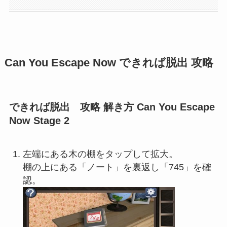
Can You Escape Now できれば脱出 攻略
できれば脱出 攻略 解き方 Can You Escape
Now Stage 2
左端にある木の棚をタップして拡大。
棚の上にある「ノート」を裏返し「745」を確
認。