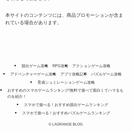
本サイトのコンテンツには、商品プロモーションが含ま
れている場合があります。
脱出ゲーム攻略
RPG攻略
アクションゲーム攻略
アドベンチャーゲーム攻略
アプリ攻略記事
パズルゲーム攻略
育成シュミレーションゲーム攻略
おすすめのスマホゲームランキング!無料で遊べて面白くてハマるも
のを紹介！
スマホで遊べる！おすすめ脱出ゲームランキング
スマホで遊べる！おすすめパズルゲームランキング
©
LAGRANGE BLOG.