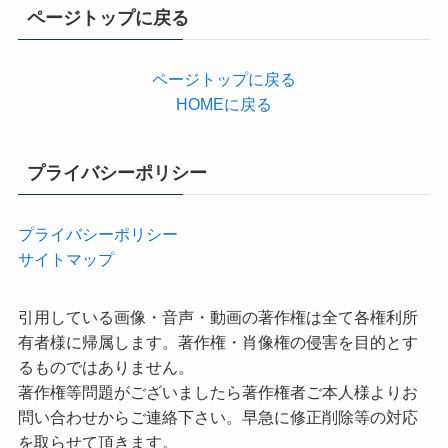
リ
ページトップに戻る
ー
ページトップに戻る
HOMEに戻る
プライバシーポリシー
プライバシーポリシー
サイトマップ
引用している画像・音声・動画の著作権は全て各権利所
有者様に帰属します。著作権・肖像権の侵害を目的とす
るものではありません。
著作権等問題がございましたら著作権者ご本人様よりお
問い合わせからご連絡下さい。早急に修正削除等の対応
を取らせて頂きます。