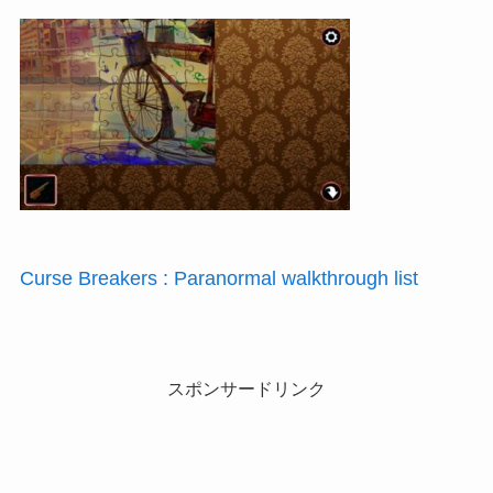
Curse Breakers : Paranormal walkthrough list
スポンサードリンク