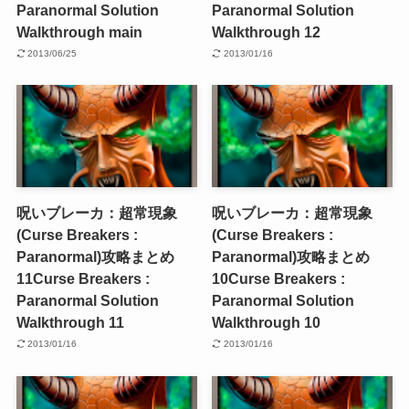
Paranormal Solution
Paranormal Solution
Walkthrough main
Walkthrough 12
2013/06/25
2013/01/16
呪いブレーカ：超常現象
呪いブレーカ：超常現象
(Curse Breakers :
(Curse Breakers :
Paranormal)攻略まとめ
Paranormal)攻略まとめ
11
Curse Breakers :
10
Curse Breakers :
Paranormal Solution
Paranormal Solution
Walkthrough 11
Walkthrough 10
2013/01/16
2013/01/16