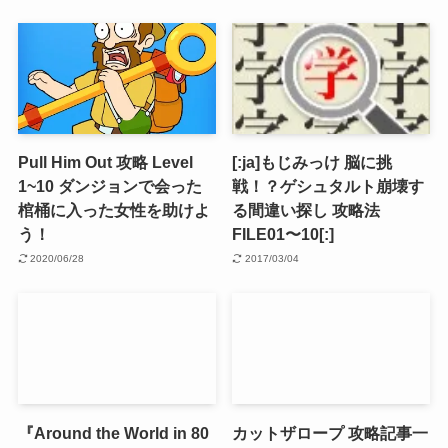
Pull Him Out 攻略 Level
[:ja]もじみっけ 脳に挑
1~10 ダンジョンで会った
戦！？ゲシュタルト崩壊す
棺桶に入った女性を助けよ
る間違い探し 攻略法
う！
FILE01〜10[:]
2020/06/28
2017/03/04
『Around the World in 80
カットザロープ 攻略記事一