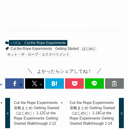
パズル
Cut the Rope Experiments
Cut the Rope Experiments
Getting Started
はじめに
カット・ザ・ロープ・エクスペリメント
よかったらシェアしてね！
Cut the Rope Experiments
Cut the Rope Experiments
攻略まとめ Getting Started
攻略まとめ Getting Started
（はじめに）1-12
Cut the
（はじめに）1-14
Cut the
Rope Experiments Getting
Rope Experiments Getting
Started Walkthrough 1-12
Started Walkthrough 1-14