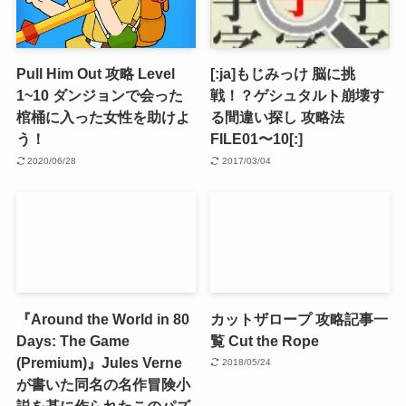
Pull Him Out 攻略 Level
[:ja]もじみっけ 脳に挑
1~10 ダンジョンで会った
戦！？ゲシュタルト崩壊す
棺桶に入った女性を助けよ
る間違い探し 攻略法
う！
FILE01〜10[:]
2020/06/28
2017/03/04
『Around the World in 80
カットザロープ 攻略記事一
Days: The Game
覧 Cut the Rope
(Premium)』Jules Verne
2018/05/24
が書いた同名の名作冒険小
説を基に作られたこのパズ