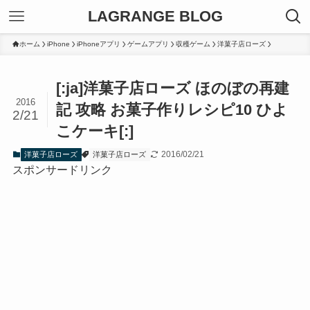
LAGRANGE BLOG
ホーム
iPhone
iPhoneアプリ
ゲームアプリ
収穫ゲーム
洋菓子店ローズ
[:ja]洋菓子店ローズ ほのぼの再建
2016
記 攻略 お菓子作りレシピ10 ひよ
2/21
こケーキ[:]
2016/02/21
洋菓子店ローズ
洋菓子店ローズ
スポンサードリンク