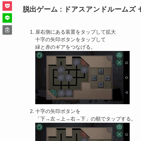
脱出ゲーム : ドアスアンドルームズ ゼ
扉右側にある装置をタップして拡大
十字の矢印ボタンをタップして
緑と赤のギアをつなげる。
十字の矢印ボタンを
「下→左→上→右→下」の順でタップする。