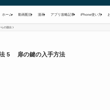
ホーム
動画配信
漫画
アプリ攻略記事
iPhone使い方
からの脱出
法 5 扉の鍵の入手方法