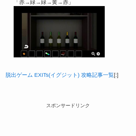
「赤→緑→緑→黄→赤」
脱出ゲーム EXITs(イグジット) 攻略記事一覧
[:]
スポンサードリンク