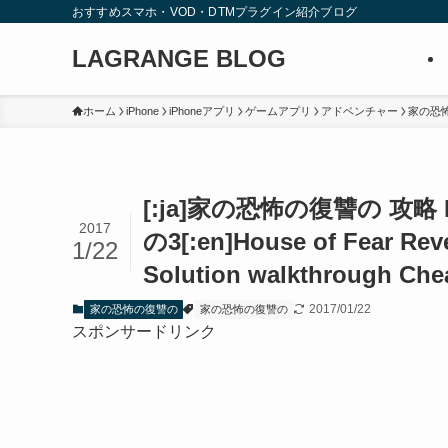
おすすめスマホ・VOD・DTMプラグイン紹介ブログ
LAGRANGE BLOG
ホーム
iPhone
iPhoneアプリ
ゲームアプリ
アドベンチャー
家の恐
[:ja]家の恐怖の復讐の 攻略 Hous
2017
の3[:en]House of Fear Rev
1/22
Solution walkthrough Chea
2017/01/22
家の恐怖の復讐の
家の恐怖の復讐の
スポンサードリンク