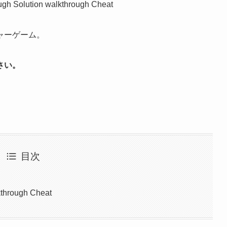
ugh Solution walkthrough Cheat
ャーゲーム。
さい。
目次
through Cheat