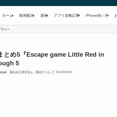
ホーム
動画配信
漫画
アプリ攻略記事
iPhone使い方
ずきん
まとめ5
『Escape game Little Red in
ough 5
2014/04/28
Danger
狙われた赤ずきん
脱出ゲーム