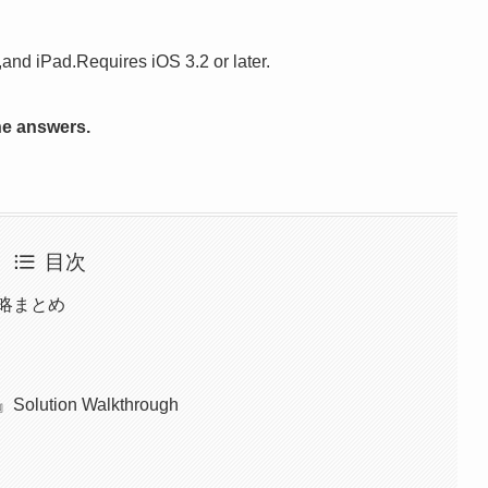
nd iPad.Requires iOS 3.2 or later.
he answers.
目次
略まとめ
』Solution Walkthrough