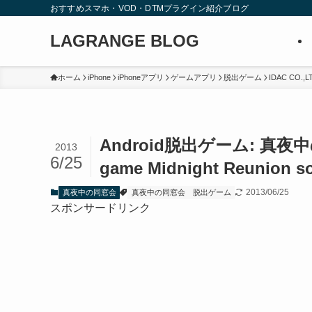
おすすめスマホ・VOD・DTMプラグイン紹介ブログ
LAGRANGE BLOG
ホーム
iPhone
iPhoneアプリ
ゲームアプリ
脱出ゲーム
IDAC CO.,L
Android脱出ゲーム: 真
2013
6/25
game Midnight Reunion so
2013/06/25
真夜中の同窓会
真夜中の同窓会
脱出ゲーム
スポンサードリンク