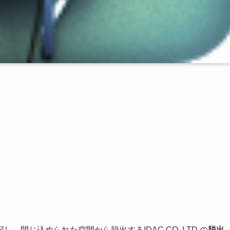
閉じ込められた空間から脱出するIDAC CO.,LTD.の
脱出