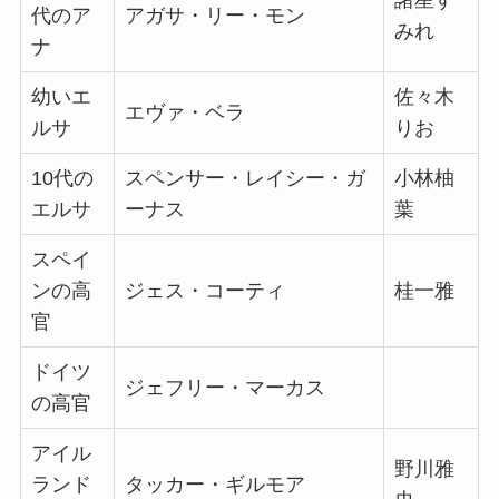
代のア
アガサ・リー・モン
みれ
ナ
幼いエ
佐々木
エヴァ・ベラ
ルサ
りお
10代の
スペンサー・レイシー・ガ
小林柚
エルサ
ーナス
葉
スペイ
ンの高
ジェス・コーティ
桂一雅
官
ドイツ
ジェフリー・マーカス
の高官
アイル
野川雅
ランド
タッカー・ギルモア