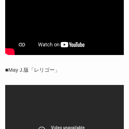
■May J.版「レリゴー」