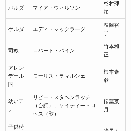
杉村理
バルダ
マイア・ウィルソン
加
増岡裕
ゲルダ
エディ・マックラーグ
子
竹本和
司教
ロバート・パイン
正
アレン
根本泰
デール
モーリス・ラマルシェ
彦
国王
リビー・スタベンラッチ
幼いア
稲葉菜
（台詞）、ケイティー・ロ
ナ
月
ペス（歌）
子供時
諸星す