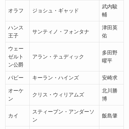
武内駿
オラフ
ジョシュ・ギャッド
輔
ハンス
津田英
サンティノ・フォンタナ
王子
佑
ウェー
多田野
ゼルト
アラン・テュディック
曜平
ン公爵
パビー
キーラン・ハインズ
安崎求
オーケ
北川勝
クリス・ウィリアムズ
ン
博
スティーブン・アンダーソ
カイ
飯島肇
ン