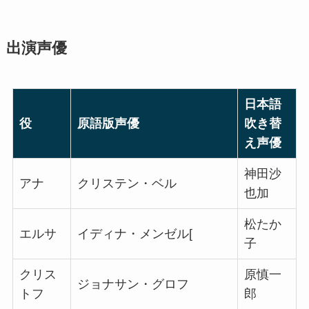
出演声優
日本語
役
原語版声優
吹き替
え声優
神田沙
アナ
クリステン・ベル
也加
松たか
エルサ
イディナ・メンゼル[
子
クリス
原慎一
ジョナサン・グロフ
トフ
郎