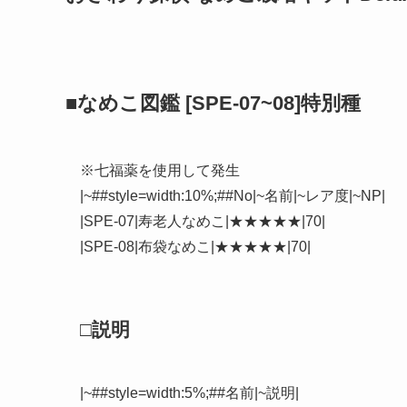
■なめこ図鑑 [SPE-07~08]特別種
※七福薬を使用して発生
|~##style=width:10%;##No|~名前|~レア度|~NP|
|SPE-07|寿老人なめこ|★★★★★|70|
|SPE-08|布袋なめこ|★★★★★|70|
□説明
|~##style=width:5%;##名前|~説明|