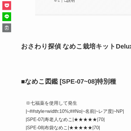
□説明
おさわり探偵 なめこ栽培キットDelu
■なめこ図鑑 [SPE-07~08]特別種
※七福薬を使用して発生
|~##style=width:10%;##No|~名前|~レア度|~NP|
|SPE-07|寿老人なめこ|★★★★★|70|
|SPE-08|布袋なめこ|★★★★★|70|