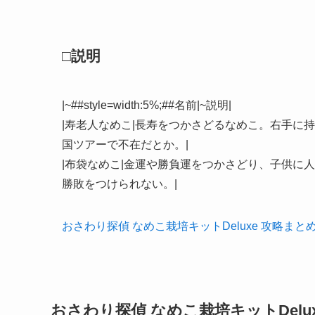
□説明
|~##style=width:5%;##名前|~説明|
|寿老人なめこ|長寿をつかさどるなめこ。右手に
国ツアーで不在だとか。|
|布袋なめこ|金運や勝負運をつかさどり、子供に
勝敗をつけられない。|
おさわり探偵 なめこ栽培キットDeluxe 攻略まと
おさわり探偵 なめこ栽培キットDelu