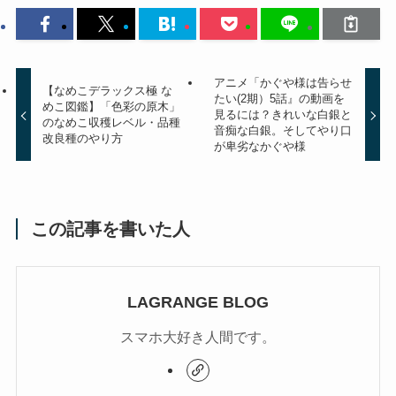
アニメ「かぐや様は告らせ
【なめこデラックス極 な
たい(2期）5話』の動画を
めこ図鑑】「色彩の原木」
見るには？きれいな白銀と
のなめこ収穫レベル・品種
音痴な白銀。そしてやり口
改良種のやり方
が卑劣なかぐや様
この記事を書いた人
LAGRANGE BLOG
スマホ大好き人間です。