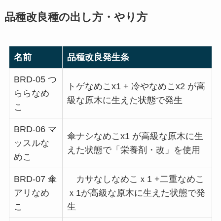
品種改良種の出し方・やり方
名前
品種改良発生条
BRD-05 つ
トゲなめこx1 + 冷やなめこx2 が高
ららなめ
級な原木に生えた状態で発生
こ
BRD-06 マ
傘ナシなめこx1 が高級な原木に生
ッスルな
えた状態で「栄養剤・改」を使用
めこ
BRD-07 傘
カサなしなめこｘ1 +二重なめこ
アリなめ
ｘ1が高級な原木に生えた状態で発
こ
生