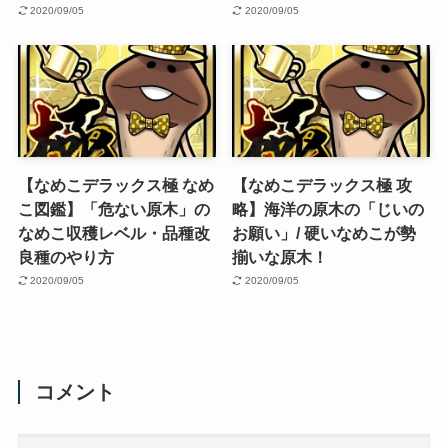
2020/09/05
2020/09/05
【なめこデラックス極 なめ
【なめこデラックス極 攻
こ図鑑】「危ない原木」の
略】海洋の原木の「じいの
なめこ収穫レベル・品種改
お願い」/ 硬いなめこが勢
良種のやり方
揃いな原木！
2020/09/05
2020/09/05
コメント