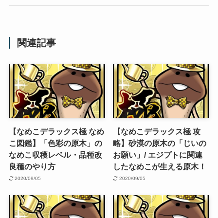
関連記事
【なめこデラックス極 なめ
【なめこデラックス極 攻
こ図鑑】「色彩の原木」の
略】砂漠の原木の「じいの
なめこ収穫レベル・品種改
お願い」/ エジプトに関連
良種のやり方
したなめこが生える原木！
2020/09/05
2020/09/05