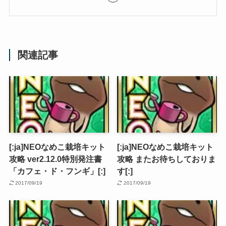
関連記事
[:ja]NEOなめこ栽培キット
[:ja]NEOなめこ栽培キット
攻略 ver2.12.0特別発注書
攻略 またお待ちしておりま
「カフェ・ド・フンギ」[:]
す[:]
2017/09/19
2017/09/19