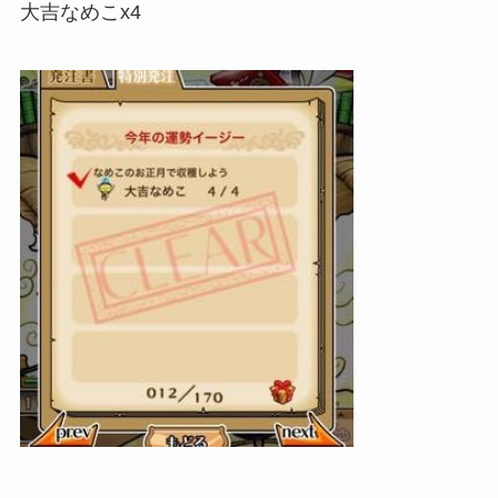
大吉なめこx4