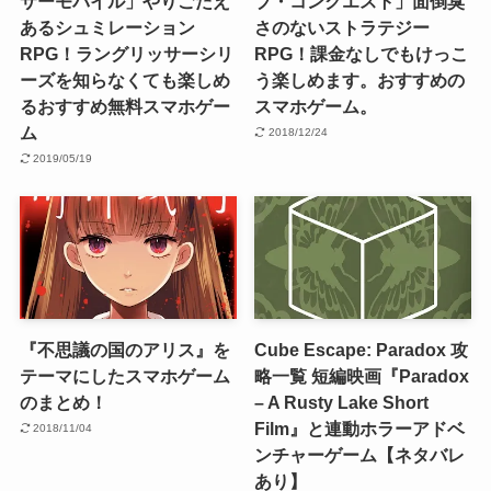
サーモバイル」やりごたえ
ブ・コンクエスト」面倒臭
あるシュミレーション
さのないストラテジー
RPG！ラングリッサーシリ
RPG！課金なしでもけっこ
ーズを知らなくても楽しめ
う楽しめます。おすすめの
るおすすめ無料スマホゲー
スマホゲーム。
ム
2018/12/24
2019/05/19
『不思議の国のアリス』を
Cube Escape: Paradox 攻
テーマにしたスマホゲーム
略一覧 短編映画『Paradox
のまとめ！
– A Rusty Lake Short
Film』と連動ホラーアドベ
2018/11/04
ンチャーゲーム【ネタバレ
あり】