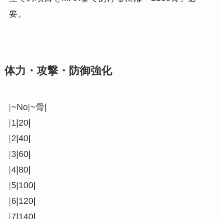
要。
体力・攻撃・防御強化
|~No|~骨|
|1|20|
|2|40|
|3|60|
|4|80|
|5|100|
|6|120|
|7|140|