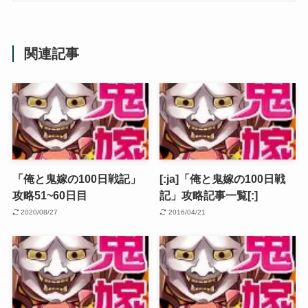
関連記事
「俺と鬼嫁の100日戦記」
[:ja]「俺と鬼嫁の100日戦
攻略51~60日目
記」攻略記事一覧[:]
2020/08/27
2016/04/21