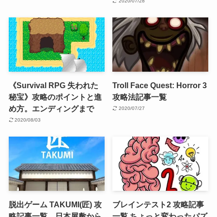
2020/07/28
《Survival RPG 失われた
Troll Face Quest: Horror 3
秘宝》攻略のポイントと進
攻略法記事一覧
め方。エンディングまで
2020/07/27
2020/08/03
脱出ゲーム TAKUMI(匠) 攻
ブレインテスト2 攻略記事
略記事一覧 日本屋敷から
一覧 ちょっと変わったパズ