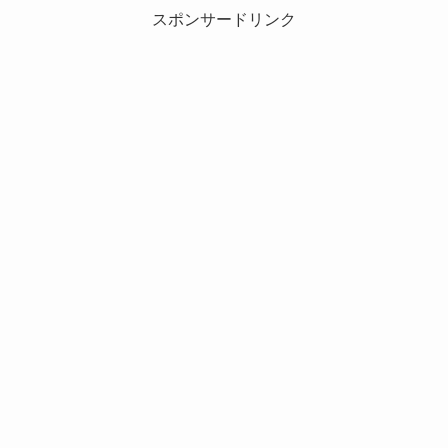
スポンサードリンク