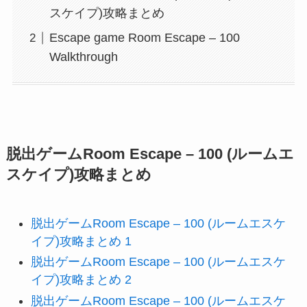
スケイプ)攻略まとめ
Escape game Room Escape – 100
Walkthrough
脱出ゲームRoom Escape – 100 (ルームエ
スケイプ)攻略まとめ
脱出ゲームRoom Escape – 100 (ルームエスケ
イプ)攻略まとめ 1
脱出ゲームRoom Escape – 100 (ルームエスケ
イプ)攻略まとめ 2
脱出ゲームRoom Escape – 100 (ルームエスケ