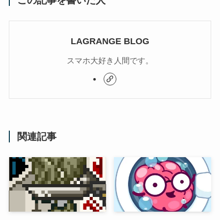
LAGRANGE BLOG
スマホ大好き人間です。
関連記事