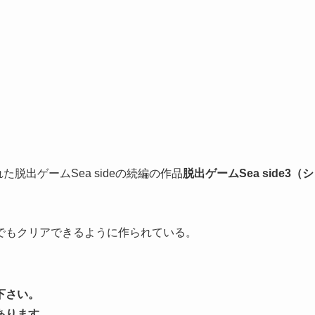
れた脱出ゲームSea sideの続編の作品
脱出ゲームSea side3（シ
でもクリアできるように作られている。
下さい。
あります。