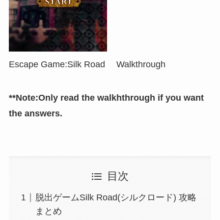
Escape Game:Silk Road Walkthrough
**Note:Only read the walkhthrough if you want
the answers.
目次
脱出ゲームSilk Road(シルクロード) 攻略
まとめ