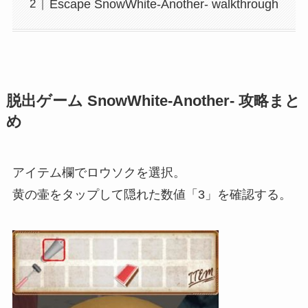
Escape SnowWhite-Another- walkthrough
脱出ゲーム SnowWhite-Another- 攻略まと
め
アイテム欄でロウソクを選択。
黄の壷をタップして隠れた数値「3」を確認する。