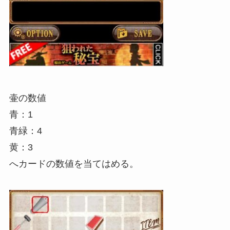
壷の数値
青：1
青緑：4
黄：3
へカードの数値を当てはめる。