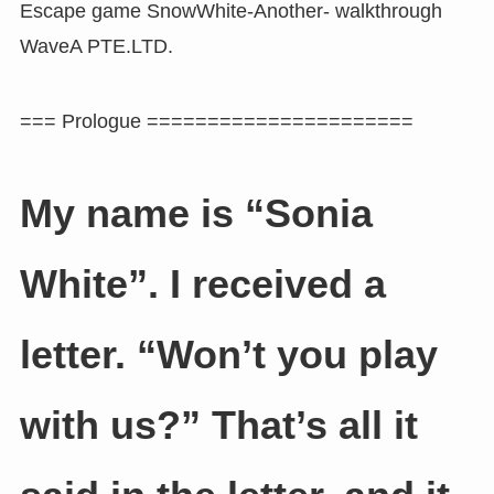
Escape game SnowWhite-Another- walkthrough
WaveA PTE.LTD.
=== Prologue ======================
My name is “Sonia
White”. I received a
letter. “Won’t you play
with us?” That’s all it